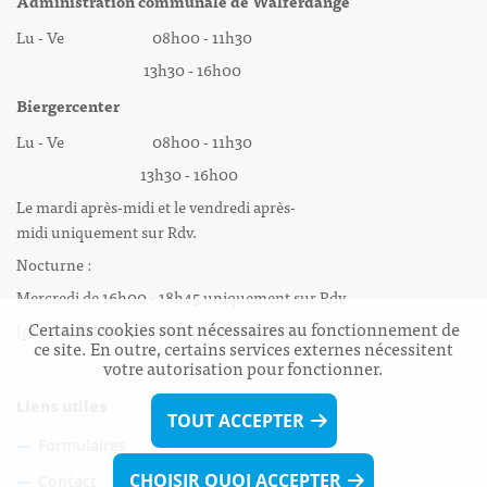
Administration communale de Walferdange
Lu - Ve 08h00 - 11h30
13h30 - 16h00
Biergercenter
Lu - Ve 08h00 - 11h30
13h30 - 16h00
Le mardi après-midi et le vendredi après-
midi uniquement sur Rdv.
Nocturne :
Mercredi de 16h00 - 18h45 uniquement sur Rdv
Certains cookies sont nécessaires au fonctionnement de
(prise de Rdv possible jusqu'à mardi 11h30).
ce site. En outre, certains services externes nécessitent
votre autorisation pour fonctionner.
Liens utiles
TOUT ACCEPTER
Formulaires
CHOISIR QUOI ACCEPTER
Contact