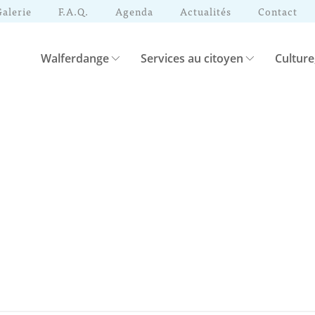
Galerie
F.A.Q.
Agenda
Actualités
Contact
Walferdange
Services au citoyen
Culture