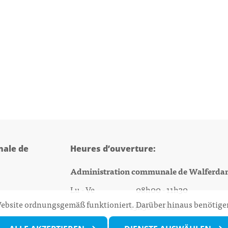
ale de
Heures d’ouverture:
Administration communale de Walferda
Lu - Ve 08h00 - 11h30
 Website ordnungsgemäß funktioniert. Darüber hinaus benötigen
13h30 - 16h00
@walfer.lu
Biergercenter