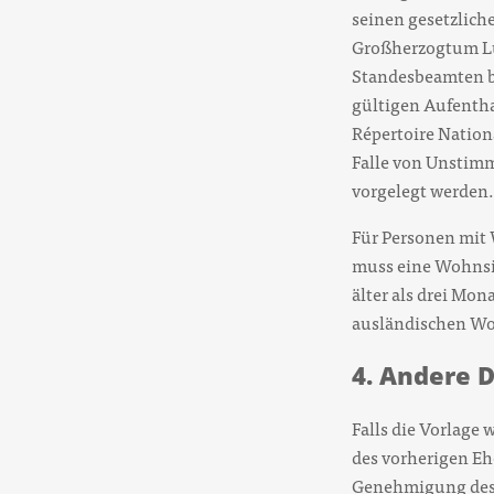
seinen gesetzlich
Großherzogtum L
Standesbeamten be
gültigen Aufentha
Répertoire Nation
Falle von Unstim
vorgelegt werden.
Für Personen mit
muss eine Wohnsi
älter als drei Mon
ausländischen Woh
4. Andere
Falls die Vorlage
des vorherigen Eh
Genehmigung des 