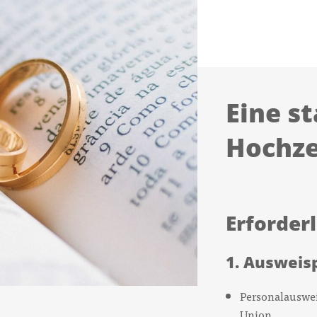
Eine s
Hochze
Erforder
1. Ausweis
Personalauswei
Union