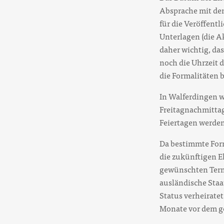
Absprache mit den
für die Veröffent
Unterlagen (die Ak
daher wichtig, da
noch die Uhrzeit d
die Formalitäten 
In Walferdingen 
Freitagnachmitta
Feiertagen werde
Da bestimmte Form
die zukünftigen 
gewünschten Term
ausländische Sta
Status verheiratet
Monate vor dem g