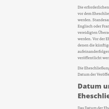
Die erforderliche
vor dem Eheschli
werden. Standesam
Englisch oder Fra
vereidigten Überse
werden. Vor der 
denen die künfti
aufeinanderfolge
veröffentlicht we
Die Eheschließun
Datum der Veröffe
Datum un
Eheschl
Das Datum der Eh