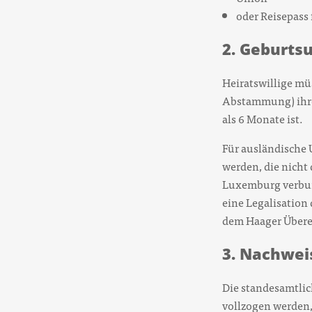
oder Reisepass 
2. Geburts
Heiratswillige mü
Abstammung) ihrer
als 6 Monate ist.
Für ausländische 
werden, die nicht
Luxemburg verbun
eine Legalisation 
dem Haager Übere
3. Nachwei
Die standesamtli
vollzogen werden,