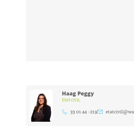
Haag Peggy
ÉTAT CIVIL
33 01 44 - 219
etatcivil@wal