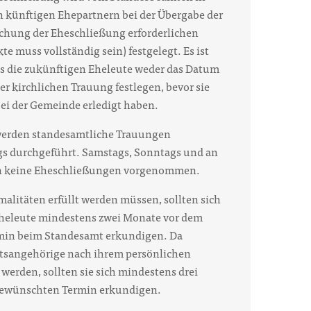
 künftigen Ehepartnern bei der Übergabe der
lichung der Eheschließung erforderlichen
te muss vollständig sein) festgelegt. Es ist
ss die zukünftigen Eheleute weder das Datum
er kirchlichen Trauung festlegen, bevor sie
bei der Gemeinde erledigt haben.
werden standesamtliche Trauungen
gs durchgeführt. Samstags, Sonntags und an
n keine Eheschließungen vorgenommen.
alitäten erfüllt werden müssen, sollten sich
Eheleute mindestens zwei Monate vor dem
in beim Standesamt erkundigen. Da
atsangehörige nach ihrem persönlichen
 werden, sollten sie sich mindestens drei
ewünschten Termin erkundigen.