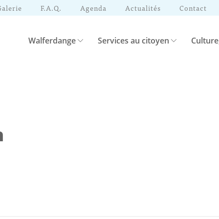
Galerie
F.A.Q.
Agenda
Actualités
Contact
Walferdange
Services au citoyen
Culture
n