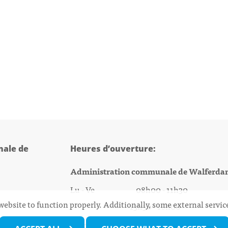
ale de
Heures d’ouverture:
Administration communale de Walferda
Lu - Ve 08h00 - 11h30
website to function properly. Additionally, some external servi
13h30 - 16h00
@walfer.lu
Biergercenter