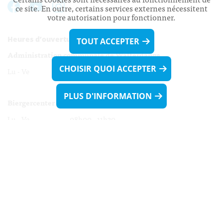
ce site. En outre, certains services externes nécessitent
votre autorisation pour fonctionner.
Heures d’ouverture:
TOUT ACCEPTER
Administration communale de Walferdange
CHOISIR QUOI ACCEPTER
Lu - Ve 08h00 - 11h30
13h30 - 16h00
PLUS D'INFORMATION
Biergercenter
Lu - Ve 08h00 - 11h30
13h30 - 16h00
Le mardi après-midi et le vendredi après-
midi uniquement sur Rdv.
Nocturne :
Mercredi de 16h00 - 18h45 uniquement sur Rdv
(prise de Rdv possible jusqu'à mardi 11h30).