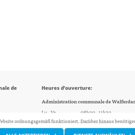
ale de
Heures d’ouverture:
Administration communale de Walferda
Lu - Ve 08h00 - 11h30
 Website ordnungsgemäß funktioniert. Darüber hinaus benötigen
13h30 - 16h00
@walfer.lu
Biergercenter