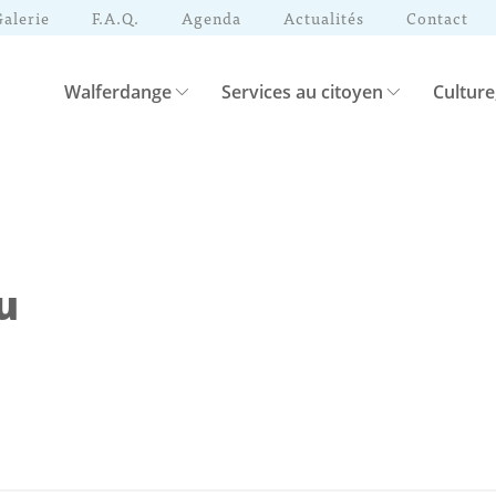
Galerie
F.A.Q.
Agenda
Actualités
Contact
Walferdange
Services au citoyen
Culture
u