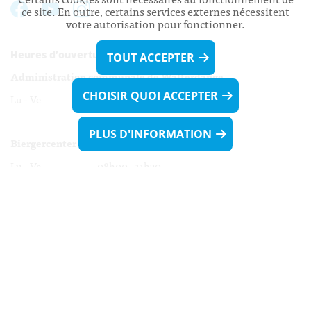
ce site. En outre, certains services externes nécessitent
votre autorisation pour fonctionner.
Heures d’ouverture:
TOUT ACCEPTER
Administration communale de Walferdange
CHOISIR QUOI ACCEPTER
Lu - Ve 08h00 - 11h30
13h30 - 16h00
PLUS D'INFORMATION
Biergercenter
Lu - Ve 08h00 - 11h30
13h30 - 16h00
Le mardi après-midi et le vendredi après-
midi uniquement sur Rdv.
Nocturne :
Mercredi de 16h00 - 18h45 uniquement sur Rdv
(prise de Rdv possible jusqu'à mardi 11h30).