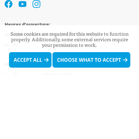
Heures d’ouverture:
Some cookies are required for this website to function
Administration communale de Walferdange
properly. Additionally, some external services require
Lu - Ve 08h00 - 11h30
your permission to work.
13h30 - 16h00
ACCEPT ALL
CHOOSE WHAT TO ACCEPT
Biergercenter
Lu - Ve 08h00 - 11h30
13h30 - 16h00
Le mardi après-midi et le vendredi après-
midi uniquement sur Rdv.
Nocturne :
Mercredi de 16h00 - 18h45 uniquement sur Rdv
(prise de Rdv possible jusqu'à mardi 11h30).