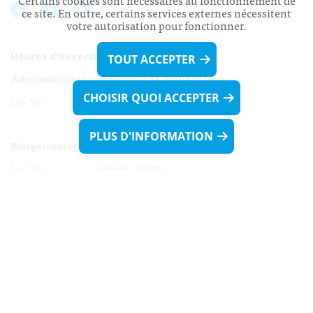
Certains cookies sont nécessaires au fonctionnement de
ce site. En outre, certains services externes nécessitent
votre autorisation pour fonctionner.
Heures d’ouverture:
TOUT ACCEPTER
Administration communale de Walferdange
CHOISIR QUOI ACCEPTER
Lu - Ve 08h00 - 11h30
13h30 - 16h00
PLUS D'INFORMATION
Biergercenter
Lu - Ve 08h00 - 11h30
13h30 - 16h00
Le mardi après-midi et le vendredi après-
midi uniquement sur Rdv.
Nocturne :
Mercredi de 16h00 - 18h45 uniquement sur Rdv
(prise de Rdv possible jusqu'à mardi 11h30).