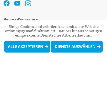
Heures d’ouverture:
Einige Cookies sind erforderlich, damit diese Website
Administration communale de Walferdange
ordnungsgemäß funktioniert. Darüber hinaus benötigen
einige externe Dienste Ihre Arbeitserlaubnis.
Lu - Ve 08h00 - 11h30
13h30 - 16h00
ALLE AKZEPTIEREN
DIENSTE AUSWÄHLEN
Biergercenter
Lu - Ve 08h00 - 11h30
13h30 - 16h00
Le mardi après-midi et le vendredi après-
midi uniquement sur Rdv.
Nocturne :
Mercredi de 16h00 - 18h45 uniquement sur Rdv
(prise de Rdv possible jusqu'à mardi 11h30).