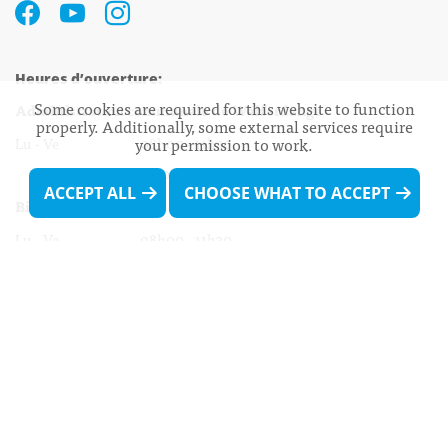
Heures d’ouverture:
Some cookies are required for this website to function
Administration communale de Walferdange
properly. Additionally, some external services require
Lu - Ve 08h00 - 11h30
your permission to work.
13h30 - 16h00
ACCEPT ALL
CHOOSE WHAT TO ACCEPT
Biergercenter
Lu - Ve 08h00 - 11h30
13h30 - 16h00
Le mardi après-midi et le vendredi après-
midi uniquement sur Rdv.
Nocturne :
Mercredi de 16h00 - 18h45 uniquement sur Rdv
(prise de Rdv possible jusqu'à mardi 11h30).