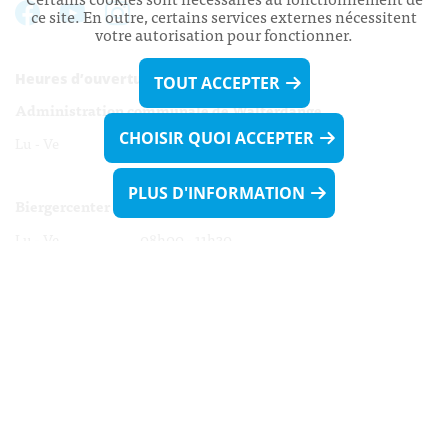
ce site. En outre, certains services externes nécessitent
votre autorisation pour fonctionner.
Heures d’ouverture:
TOUT ACCEPTER
Administration communale de Walferdange
CHOISIR QUOI ACCEPTER
Lu - Ve 08h00 - 11h30
13h30 - 16h00
PLUS D'INFORMATION
Biergercenter
Lu - Ve 08h00 - 11h30
13h30 - 16h00
Le mardi après-midi et le vendredi après-
midi uniquement sur Rdv.
Nocturne :
Mercredi de 16h00 - 18h45 uniquement sur Rdv
(prise de Rdv possible jusqu'à mardi 11h30).