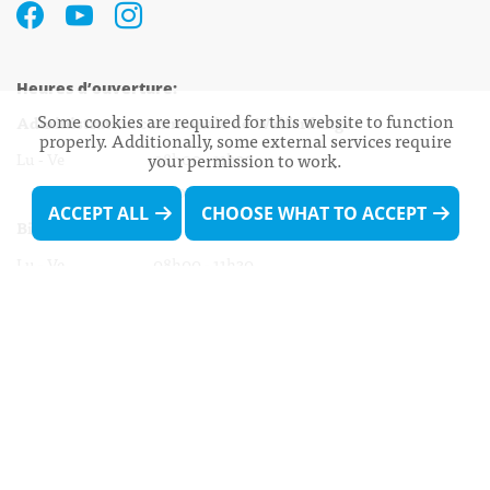
Heures d’ouverture:
Some cookies are required for this website to function
Administration communale de Walferdange
properly. Additionally, some external services require
your permission to work.
Lu - Ve 08h00 - 11h30
13h30 - 16h00
ACCEPT ALL
CHOOSE WHAT TO ACCEPT
Biergercenter
Lu - Ve 08h00 - 11h30
13h30 - 16h00
Le mardi après-midi et le vendredi après-
midi uniquement sur Rdv.
Nocturne :
Mercredi de 16h00 - 18h45 uniquement sur Rdv
(prise de Rdv possible jusqu'à mardi 11h30).