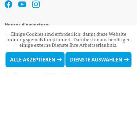
Heures d’ouverture:
Einige Cookies sind erforderlich, damit diese Website
Administration communale de Walferdange
ordnungsgemäß funktioniert. Darüber hinaus benötigen
einige externe Dienste Ihre Arbeitserlaubnis.
Lu - Ve 08h00 - 11h30
13h30 - 16h00
ALLE AKZEPTIEREN
DIENSTE AUSWÄHLEN
Biergercenter
Lu - Ve 08h00 - 11h30
13h30 - 16h00
Le mardi après-midi et le vendredi après-
midi uniquement sur Rdv.
Nocturne :
Mercredi de 16h00 - 18h45 uniquement sur Rdv
(prise de Rdv possible jusqu'à mardi 11h30).