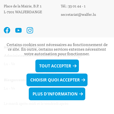
Place de la Mairie, B.P. 1
Tél.: 33 01 44 - 1
L-7201 WALFERDANGE
secretariat@walfer.lu
Certains cookies sont nécessaires au fonctionnement de
Heures d’ouverture:
ce site. En outre, certains services externes nécessitent
votre autorisation pour fonctionner.
Administration communale de Walferdange
Lu - Ve 08h00 - 11h30
TOUT ACCEPTER
13h30 - 16h00
Biergercenter
CHOISIR QUOI ACCEPTER
Lu - Ve 08h00 - 11h30
PLUS D'INFORMATION
13h30 - 16h00
Le mardi après-midi et le vendredi après-
midi uniquement sur Rdv.