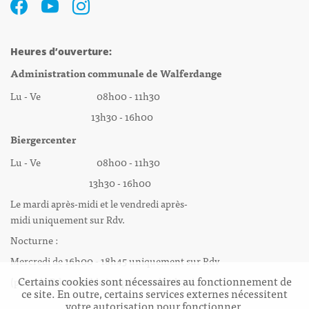
Heures d’ouverture:
Administration communale de Walferdange
Lu - Ve 08h00 - 11h30
13h30 - 16h00
Biergercenter
Lu - Ve 08h00 - 11h30
13h30 - 16h00
Le mardi après-midi et le vendredi après-
midi uniquement sur Rdv.
Nocturne :
Mercredi de 16h00 - 18h45 uniquement sur Rdv
Certains cookies sont nécessaires au fonctionnement de
(prise de Rdv possible jusqu'à mardi 11h30).
ce site. En outre, certains services externes nécessitent
votre autorisation pour fonctionner.