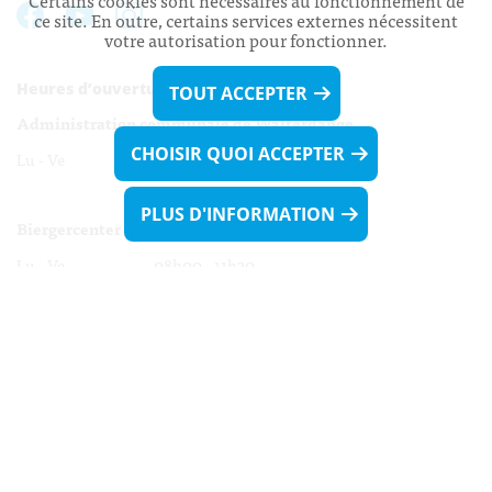
Certains cookies sont nécessaires au fonctionnement de
ce site. En outre, certains services externes nécessitent
votre autorisation pour fonctionner.
Heures d’ouverture:
TOUT ACCEPTER
Administration communale de Walferdange
CHOISIR QUOI ACCEPTER
Lu - Ve 08h00 - 11h30
13h30 - 16h00
PLUS D'INFORMATION
Biergercenter
Lu - Ve 08h00 - 11h30
13h30 - 16h00
Le mardi après-midi et le vendredi après-
midi uniquement sur Rdv.
Nocturne :
Mercredi de 16h00 - 18h45 uniquement sur Rdv
(prise de Rdv possible jusqu'à mardi 11h30).