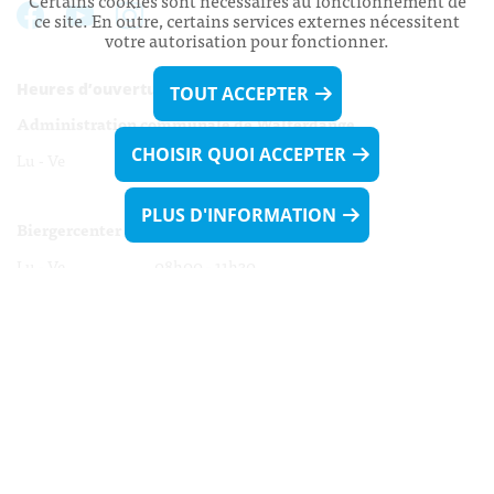
Certains cookies sont nécessaires au fonctionnement de
ce site. En outre, certains services externes nécessitent
votre autorisation pour fonctionner.
Heures d’ouverture:
TOUT ACCEPTER
Administration communale de Walferdange
CHOISIR QUOI ACCEPTER
Lu - Ve 08h00 - 11h30
13h30 - 16h00
PLUS D'INFORMATION
Biergercenter
Lu - Ve 08h00 - 11h30
13h30 - 16h00
Le mardi après-midi et le vendredi après-
midi uniquement sur Rdv.
Nocturne :
Mercredi de 16h00 - 18h45 uniquement sur Rdv
(prise de Rdv possible jusqu'à mardi 11h30).