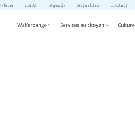
Galerie
F.A.Q.
Agenda
Actualités
Contact
Walferdange
Services au citoyen
Culture