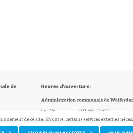
ale de
Heures d’ouverture:
Administration communale de Walferda
Lu - Ve 08h00 - 11h30
ionnement de ce site. En outre, certains services externes néces
13h30 - 16h00
@walfer.lu
Biergercenter