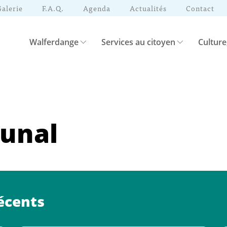
Galerie
F.A.Q.
Agenda
Actualités
Contact
Walferdange
Services au citoyen
Culture
unal
écents