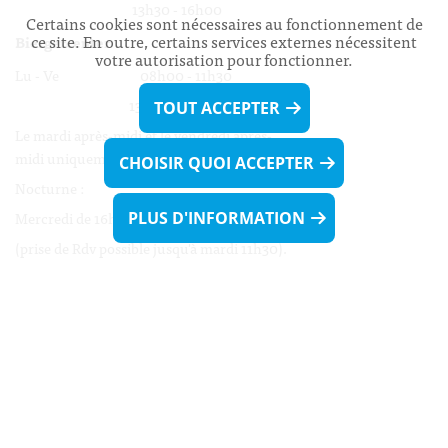
13h30 - 16h00
Certains cookies sont nécessaires au fonctionnement de
ce site. En outre, certains services externes nécessitent
Biergercenter
votre autorisation pour fonctionner.
Lu - Ve 08h00 - 11h30
13h30 - 16h00
TOUT ACCEPTER
Le mardi après-midi et le vendredi après-
midi uniquement sur Rdv.
CHOISIR QUOI ACCEPTER
Nocturne :
Mercredi de 16h00 - 18h45 uniquement sur Rdv
PLUS D'INFORMATION
(prise de Rdv possible jusqu'à mardi 11h30).
Liens utiles
Formulaires
Contact
Biergercenter