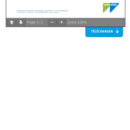
Page
1
/
1
Zoom
100%
TÉLÉCHARGER