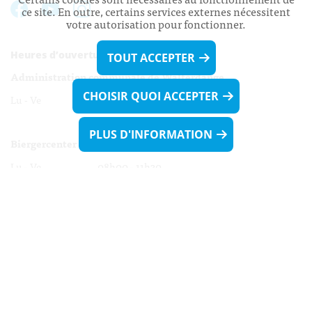
ce site. En outre, certains services externes nécessitent
votre autorisation pour fonctionner.
Heures d’ouverture:
TOUT ACCEPTER
Administration communale de Walferdange
CHOISIR QUOI ACCEPTER
Lu - Ve 08h00 - 11h30
13h30 - 16h00
PLUS D'INFORMATION
Biergercenter
Lu - Ve 08h00 - 11h30
13h30 - 16h00
Le mardi après-midi et le vendredi après-
midi uniquement sur Rdv.
Nocturne :
Mercredi de 16h00 - 18h45 uniquement sur Rdv
(prise de Rdv possible jusqu'à mardi 11h30).