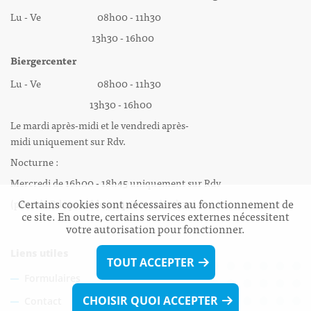
Lu - Ve 08h00 - 11h30
13h30 - 16h00
Biergercenter
Lu - Ve 08h00 - 11h30
13h30 - 16h00
Le mardi après-midi et le vendredi après-
midi uniquement sur Rdv.
Nocturne :
Mercredi de 16h00 - 18h45 uniquement sur Rdv
Certains cookies sont nécessaires au fonctionnement de
(prise de Rdv possible jusqu'à mardi 11h30).
ce site. En outre, certains services externes nécessitent
votre autorisation pour fonctionner.
Liens utiles
TOUT ACCEPTER
Formulaires
CHOISIR QUOI ACCEPTER
Contact