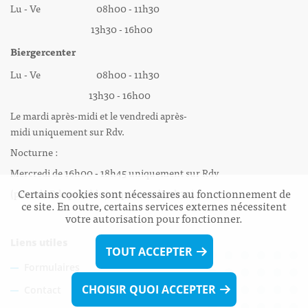
Lu - Ve 08h00 - 11h30
13h30 - 16h00
Biergercenter
Lu - Ve 08h00 - 11h30
13h30 - 16h00
Le mardi après-midi et le vendredi après-
midi uniquement sur Rdv.
Nocturne :
Mercredi de 16h00 - 18h45 uniquement sur Rdv
Certains cookies sont nécessaires au fonctionnement de
(prise de Rdv possible jusqu'à mardi 11h30).
ce site. En outre, certains services externes nécessitent
votre autorisation pour fonctionner.
Liens utiles
TOUT ACCEPTER
Formulaires
CHOISIR QUOI ACCEPTER
Contact