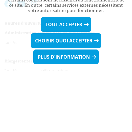
ce site. En outre, certains services externes nécessitent
votre autorisation pour fonctionner.
Heures d’ouverture:
TOUT ACCEPTER
Administration communale de Walferdange
CHOISIR QUOI ACCEPTER
Lu - Ve 08h00 - 11h30
13h30 - 16h00
PLUS D'INFORMATION
Biergercenter
Lu - Ve 08h00 - 11h30
13h30 - 16h00
Le mardi après-midi et le vendredi après-
midi uniquement sur Rdv.
Nocturne :
Mercredi de 16h00 - 18h45 uniquement sur Rdv
(prise de Rdv possible jusqu'à mardi 11h30).