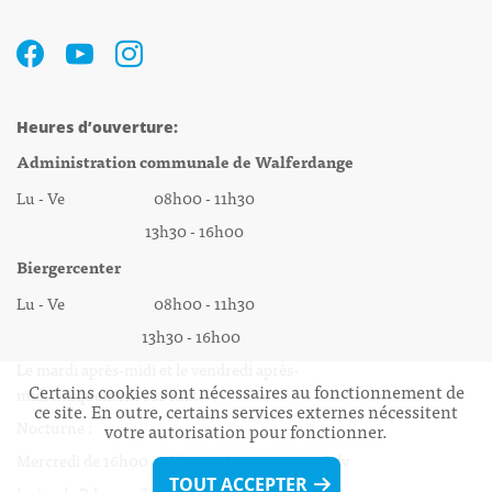
Heures d’ouverture:
Administration communale de Walferdange
Lu - Ve 08h00 - 11h30
13h30 - 16h00
Biergercenter
Lu - Ve 08h00 - 11h30
13h30 - 16h00
Le mardi après-midi et le vendredi après-
Certains cookies sont nécessaires au fonctionnement de
midi uniquement sur Rdv.
ce site. En outre, certains services externes nécessitent
Nocturne :
votre autorisation pour fonctionner.
Mercredi de 16h00 - 18h45 uniquement sur Rdv
TOUT ACCEPTER