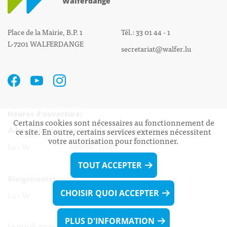
Walferdange
Place de la Mairie, B.P. 1
Tél.: 33 01 44 - 1
L-7201 WALFERDANGE
secretariat@walfer.lu
Heures d’ouverture:
Certains cookies sont nécessaires au fonctionnement de
Administration communale de Walferdange
ce site. En outre, certains services externes nécessitent
votre autorisation pour fonctionner.
Lu - Ve 08h00 - 11h30
13h30 - 16h00
TOUT ACCEPTER
Biergercenter
CHOISIR QUOI ACCEPTER
Lu - Ve 08h00 - 11h30
13h30 - 16h00
PLUS D'INFORMATION
Le mardi après-midi et le vendredi après-