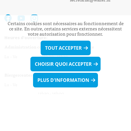
Certains cookies sont nécessaires au fonctionnement de
ce site. En outre, certains services externes nécessitent
votre autorisation pour fonctionner.
Heures d’ouverture:
Administration communale de Walferdange
TOUT ACCEPTER
Lu - Ve 08h00 - 11h30
CHOISIR QUOI ACCEPTER
13h30 - 16h00
Biergercenter
PLUS D'INFORMATION
Lu - Ve 08h00 - 11h30
13h30 - 16h00
Le mardi après-midi et le vendredi après-
midi uniquement sur Rdv.
Nocturne :
Mercredi de 16h00 - 18h45 uniquement sur Rdv