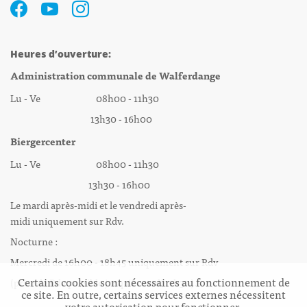
Heures d’ouverture:
Administration communale de Walferdange
Lu - Ve 08h00 - 11h30
13h30 - 16h00
Biergercenter
Lu - Ve 08h00 - 11h30
13h30 - 16h00
Le mardi après-midi et le vendredi après-
midi uniquement sur Rdv.
Nocturne :
Mercredi de 16h00 - 18h45 uniquement sur Rdv
Certains cookies sont nécessaires au fonctionnement de
(prise de Rdv possible jusqu'à mardi 11h30).
ce site. En outre, certains services externes nécessitent
votre autorisation pour fonctionner.