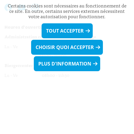
Certains cookies sont nécessaires au fonctionnement de
ce site. En outre, certains services externes nécessitent
votre autorisation pour fonctionner.
Heures d’ouverture:
TOUT ACCEPTER
Administration communale de Walferdange
Lu - Ve 08h00 - 11h30
CHOISIR QUOI ACCEPTER
13h30 - 16h00
PLUS D'INFORMATION
Biergercenter
Lu - Ve 08h00 - 11h30
13h30 - 16h00
Le mardi après-midi et le vendredi après-
midi uniquement sur Rdv.
Nocturne :
Mercredi de 16h00 - 18h45 uniquement sur Rdv
(prise de Rdv possible jusqu'à mardi 11h30).