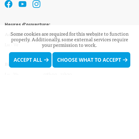
Heures d’ouverture:
Some cookies are required for this website to function
Administration communale de Walferdange
properly. Additionally, some external services require
Lu - Ve 08h00 - 11h30
your permission to work.
13h30 - 16h00
ACCEPT ALL
CHOOSE WHAT TO ACCEPT
Biergercenter
Lu - Ve 08h00 - 11h30
13h30 - 16h00
Le mardi après-midi et le vendredi après-
midi uniquement sur Rdv.
Nocturne :
Mercredi de 16h00 - 18h45 uniquement sur Rdv
(prise de Rdv possible jusqu'à mardi 11h30).