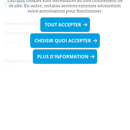
Certains cookies sont nécessaires au fonctionnement de
ce site. En outre, certains services externes nécessitent
votre autorisation pour fonctionner.
Heures d’ouverture:
TOUT ACCEPTER
Administration communale de Walferdange
CHOISIR QUOI ACCEPTER
Lu - Ve 08h00 - 11h30
13h30 - 16h00
PLUS D'INFORMATION
Biergercenter
Lu - Ve 08h00 - 11h30
13h30 - 16h00
Le mardi après-midi et le vendredi après-
midi uniquement sur Rdv.
Nocturne :
Mercredi de 16h00 - 18h45 uniquement sur Rdv
(prise de Rdv possible jusqu'à mardi 11h30).