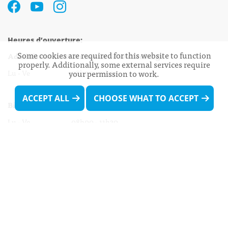
Heures d’ouverture:
Some cookies are required for this website to function
Administration communale de Walferdange
properly. Additionally, some external services require
Lu - Ve 08h00 - 11h30
your permission to work.
13h30 - 16h00
ACCEPT ALL
CHOOSE WHAT TO ACCEPT
Biergercenter
Lu - Ve 08h00 - 11h30
13h30 - 16h00
Le mardi après-midi et le vendredi après-
midi uniquement sur Rdv.
Nocturne :
Mercredi de 16h00 - 18h45 uniquement sur Rdv
(prise de Rdv possible jusqu'à mardi 11h30).