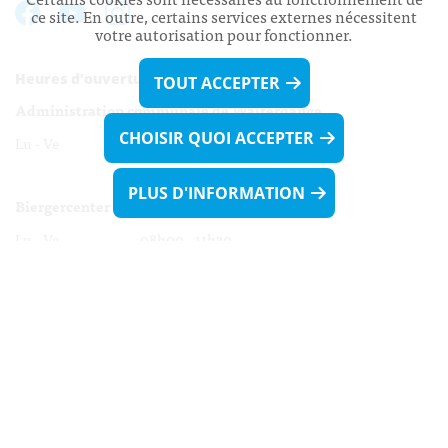
ce site. En outre, certains services externes nécessitent
votre autorisation pour fonctionner.
Heures d’ouverture:
TOUT ACCEPTER
Administration communale de Walferdange
CHOISIR QUOI ACCEPTER
Lu - Ve 08h00 - 11h30
13h30 - 16h00
PLUS D'INFORMATION
Biergercenter
Lu - Ve 08h00 - 11h30
13h30 - 16h00
Le mardi après-midi et le vendredi après-
midi uniquement sur Rdv.
Nocturne :
Mercredi de 16h00 - 18h45 uniquement sur Rdv
(prise de Rdv possible jusqu'à mardi 11h30).