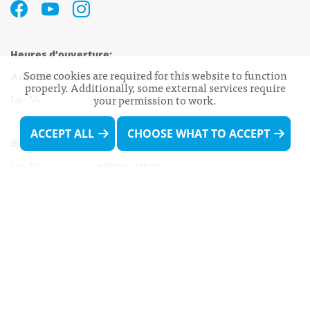
Heures d’ouverture:
Some cookies are required for this website to function
Administration communale de Walferdange
properly. Additionally, some external services require
Lu - Ve 08h00 - 11h30
your permission to work.
13h30 - 16h00
ACCEPT ALL
CHOOSE WHAT TO ACCEPT
Biergercenter
Lu - Ve 08h00 - 11h30
13h30 - 16h00
Le mardi après-midi et le vendredi après-
midi uniquement sur Rdv.
Nocturne :
Mercredi de 16h00 - 18h45 uniquement sur Rdv
(prise de Rdv possible jusqu'à mardi 11h30).