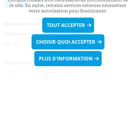
ce site. En outre, certains services externes nécessitent
votre autorisation pour fonctionner.
Heures d’ouverture:
TOUT ACCEPTER
Administration communale de Walferdange
CHOISIR QUOI ACCEPTER
Lu - Ve 08h00 - 11h30
13h30 - 16h00
PLUS D'INFORMATION
Biergercenter
Lu - Ve 08h00 - 11h30
13h30 - 16h00
Le mardi après-midi et le vendredi après-
midi uniquement sur Rdv.
Nocturne :
Mercredi de 16h00 - 18h45 uniquement sur Rdv
(prise de Rdv possible jusqu'à mardi 11h30).