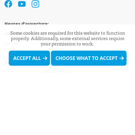
Heures d’ouverture:
Some cookies are required for this website to function
Administration communale de Walferdange
properly. Additionally, some external services require
Lu - Ve 08h00 - 11h30
your permission to work.
13h30 - 16h00
ACCEPT ALL
CHOOSE WHAT TO ACCEPT
Biergercenter
Lu - Ve 08h00 - 11h30
13h30 - 16h00
Le mardi après-midi et le vendredi après-
midi uniquement sur Rdv.
Nocturne :
Mercredi de 16h00 - 18h45 uniquement sur Rdv
(prise de Rdv possible jusqu'à mardi 11h30).