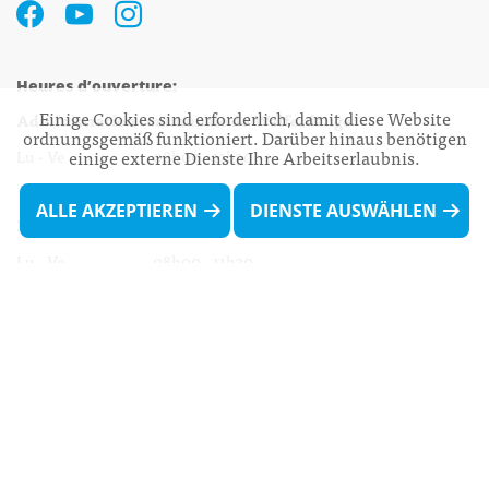
Heures d’ouverture:
Einige Cookies sind erforderlich, damit diese Website
Administration communale de Walferdange
ordnungsgemäß funktioniert. Darüber hinaus benötigen
Lu - Ve 08h00 - 11h30
einige externe Dienste Ihre Arbeitserlaubnis.
13h30 - 16h00
ALLE AKZEPTIEREN
DIENSTE AUSWÄHLEN
Biergercenter
Lu - Ve 08h00 - 11h30
13h30 - 16h00
Le mardi après-midi et le vendredi après-
midi uniquement sur Rdv.
Nocturne :
Mercredi de 16h00 - 18h45 uniquement sur Rdv
(prise de Rdv possible jusqu'à mardi 11h30).