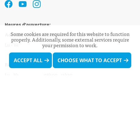
Heures d’ouverture:
Some cookies are required for this website to function
Administration communale de Walferdange
properly. Additionally, some external services require
Lu - Ve 08h00 - 11h30
your permission to work.
13h30 - 16h00
ACCEPT ALL
CHOOSE WHAT TO ACCEPT
Biergercenter
Lu - Ve 08h00 - 11h30
13h30 - 16h00
Le mardi après-midi et le vendredi après-
midi uniquement sur Rdv.
Nocturne :
Mercredi de 16h00 - 18h45 uniquement sur Rdv
(prise de Rdv possible jusqu'à mardi 11h30).