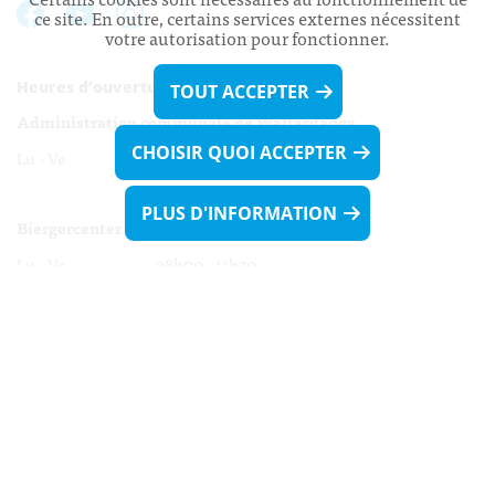
ce site. En outre, certains services externes nécessitent
votre autorisation pour fonctionner.
Heures d’ouverture:
TOUT ACCEPTER
Administration communale de Walferdange
CHOISIR QUOI ACCEPTER
Lu - Ve 08h00 - 11h30
13h30 - 16h00
PLUS D'INFORMATION
Biergercenter
Lu - Ve 08h00 - 11h30
13h30 - 16h00
Le mardi après-midi et le vendredi après-
midi uniquement sur Rdv.
Nocturne :
Mercredi de 16h00 - 18h45 uniquement sur Rdv
(prise de Rdv possible jusqu'à mardi 11h30).