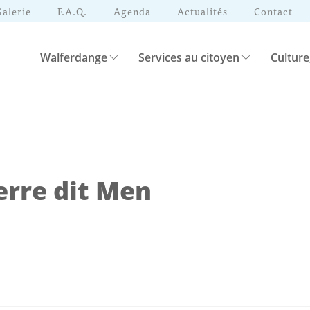
Galerie
F.A.Q.
Agenda
Actualités
Contact
Walferdange
Services au citoyen
Culture
erre dit Men