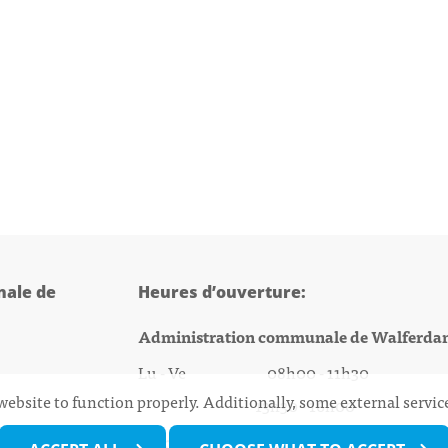
ale de
Heures d’ouverture:
Administration communale de Walferda
Lu - Ve 08h00 - 11h30
website to function properly. Additionally, some external servi
13h30 - 16h00
@walfer.lu
Biergercenter