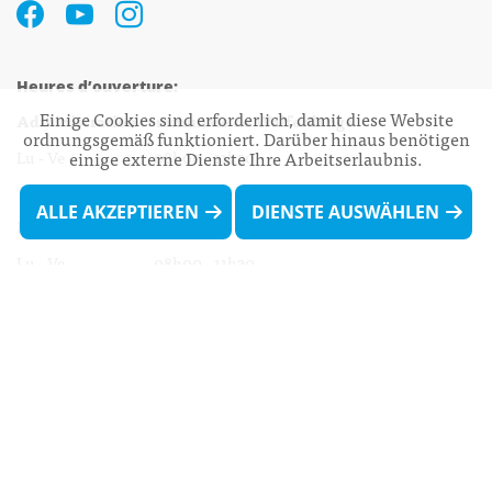
Heures d’ouverture:
Einige Cookies sind erforderlich, damit diese Website
Administration communale de Walferdange
ordnungsgemäß funktioniert. Darüber hinaus benötigen
Lu - Ve 08h00 - 11h30
einige externe Dienste Ihre Arbeitserlaubnis.
13h30 - 16h00
ALLE AKZEPTIEREN
DIENSTE AUSWÄHLEN
Biergercenter
Lu - Ve 08h00 - 11h30
13h30 - 16h00
Le mardi après-midi et le vendredi après-
midi uniquement sur Rdv.
Nocturne :
Mercredi de 16h00 - 18h45 uniquement sur Rdv
(prise de Rdv possible jusqu'à mardi 11h30).