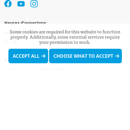
Heures d’ouverture:
Some cookies are required for this website to function
Administration communale de Walferdange
properly. Additionally, some external services require
Lu - Ve 08h00 - 11h30
your permission to work.
13h30 - 16h00
ACCEPT ALL
CHOOSE WHAT TO ACCEPT
Biergercenter
Lu - Ve 08h00 - 11h30
13h30 - 16h00
Le mardi après-midi et le vendredi après-
midi uniquement sur Rdv.
Nocturne :
Mercredi de 16h00 - 18h45 uniquement sur Rdv
(prise de Rdv possible jusqu'à mardi 11h30).