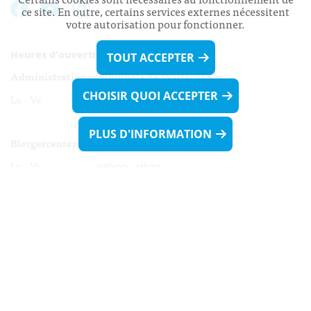
ce site. En outre, certains services externes nécessitent
votre autorisation pour fonctionner.
Heures d’ouverture:
TOUT ACCEPTER
Administration communale de Walferdange
CHOISIR QUOI ACCEPTER
Lu - Ve 08h00 - 11h30
13h30 - 16h00
PLUS D'INFORMATION
Biergercenter
Lu - Ve 08h00 - 11h30
13h30 - 16h00
Le mardi après-midi et le vendredi après-
midi uniquement sur Rdv.
Nocturne :
Mercredi de 16h00 - 18h45 uniquement sur Rdv
(prise de Rdv possible jusqu'à mardi 11h30).