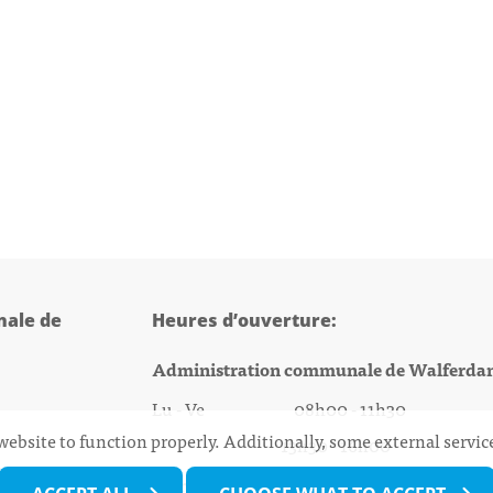
ale de
Heures d’ouverture:
Administration communale de Walferda
Lu - Ve 08h00 - 11h30
website to function properly. Additionally, some external servi
13h30 - 16h00
@walfer.lu
Biergercenter