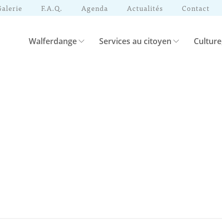
Galerie
F.A.Q.
Agenda
Actualités
Contact
Walferdange
Services au citoyen
Culture