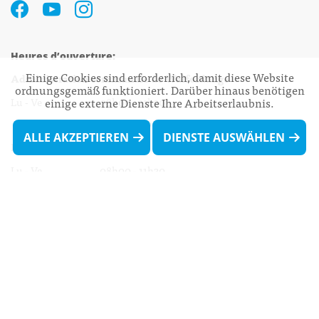
Heures d’ouverture:
Einige Cookies sind erforderlich, damit diese Website
Administration communale de Walferdange
ordnungsgemäß funktioniert. Darüber hinaus benötigen
Lu - Ve 08h00 - 11h30
einige externe Dienste Ihre Arbeitserlaubnis.
13h30 - 16h00
ALLE AKZEPTIEREN
DIENSTE AUSWÄHLEN
Biergercenter
Lu - Ve 08h00 - 11h30
13h30 - 16h00
Le mardi après-midi et le vendredi après-
midi uniquement sur Rdv.
Nocturne :
Mercredi de 16h00 - 18h45 uniquement sur Rdv
(prise de Rdv possible jusqu'à mardi 11h30).