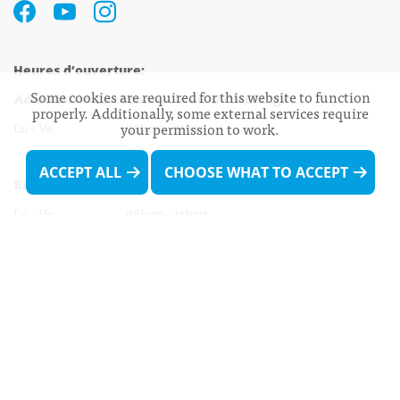
Heures d’ouverture:
Some cookies are required for this website to function
Administration communale de Walferdange
properly. Additionally, some external services require
Lu - Ve 08h00 - 11h30
your permission to work.
13h30 - 16h00
ACCEPT ALL
CHOOSE WHAT TO ACCEPT
Biergercenter
Lu - Ve 08h00 - 11h30
13h30 - 16h00
Le mardi après-midi et le vendredi après-
midi uniquement sur Rdv.
Nocturne :
Mercredi de 16h00 - 18h45 uniquement sur Rdv
(prise de Rdv possible jusqu'à mardi 11h30).