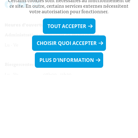
Certains cookies sont nécessaires au fonctionnement de
ce site. En outre, certains services externes nécessitent
votre autorisation pour fonctionner.
Heures d’ouverture:
TOUT ACCEPTER
Administration communale de Walferdange
CHOISIR QUOI ACCEPTER
Lu - Ve 08h00 - 11h30
13h30 - 16h00
PLUS D'INFORMATION
Biergercenter
Lu - Ve 08h00 - 11h30
13h30 - 16h00
Le mardi après-midi et le vendredi après-
midi uniquement sur Rdv.
Nocturne :
Mercredi de 16h00 - 18h45 uniquement sur Rdv
(prise de Rdv possible jusqu'à mardi 11h30).