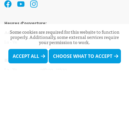
Heures d’ouverture:
Some cookies are required for this website to function
Administration communale de Walferdange
properly. Additionally, some external services require
your permission to work.
Lu - Ve 08h00 - 11h30
13h30 - 16h00
ACCEPT ALL
CHOOSE WHAT TO ACCEPT
Biergercenter
Lu - Ve 08h00 - 11h30
13h30 - 16h00
Le mardi après-midi et le vendredi après-
midi uniquement sur Rdv.
Nocturne :
Mercredi de 16h00 - 18h45 uniquement sur Rdv
(prise de Rdv possible jusqu'à mardi 11h30).