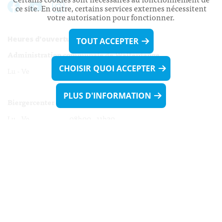
ce site. En outre, certains services externes nécessitent
votre autorisation pour fonctionner.
Heures d’ouverture:
TOUT ACCEPTER
Administration communale de Walferdange
CHOISIR QUOI ACCEPTER
Lu - Ve 08h00 - 11h30
13h30 - 16h00
PLUS D'INFORMATION
Biergercenter
Lu - Ve 08h00 - 11h30
13h30 - 16h00
Le mardi après-midi et le vendredi après-
midi uniquement sur Rdv.
Nocturne :
Mercredi de 16h00 - 18h45 uniquement sur Rdv
(prise de Rdv possible jusqu'à mardi 11h30).